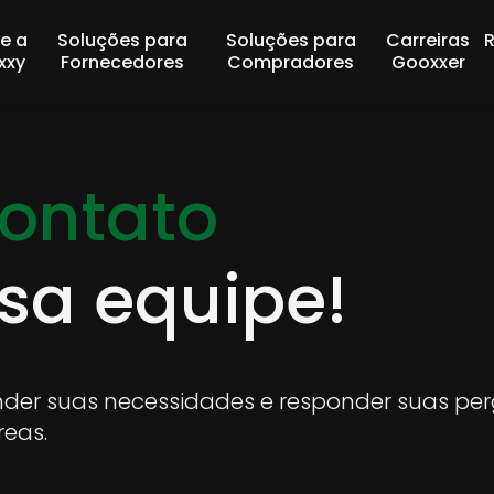
e a
Soluções para
Soluções para
Carreiras
xxy
Fornecedores
Compradores
Gooxxer
contato
sa equipe!
der suas necessidades e responder suas perg
reas.